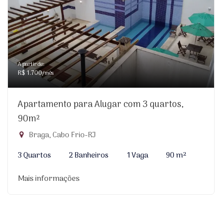
A partir de:
R$ 1.700
/mês
Apartamento para Alugar com 3 quartos,
90m²
Braga, Cabo Frio-RJ
3 Quartos
2 Banheiros
1 Vaga
90 m²
Mais informações