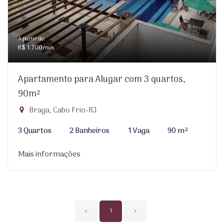
A partir de:
R$ 1.700
/mês
Apartamento para Alugar com 3 quartos,
90m²
Braga, Cabo Frio-RJ
3 Quartos
2 Banheiros
1 Vaga
90 m²
Mais informações
‹
1
›