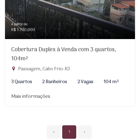
A partir de:
R$ 1.700.000
Cobertura Duplex à Venda com 3 quartos,
104m²
Passagem, Cabo Frio-RJ
3 Quartos
2 Banheiros
2 Vagas
104 m²
Mais informações
‹
1
›