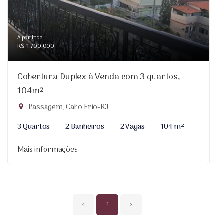
A partir de:
R$ 1.700.000
Cobertura Duplex à Venda com 3 quartos,
104m²
Passagem, Cabo Frio-RJ
3 Quartos
2 Banheiros
2 Vagas
104 m²
Mais informações
‹
1
›