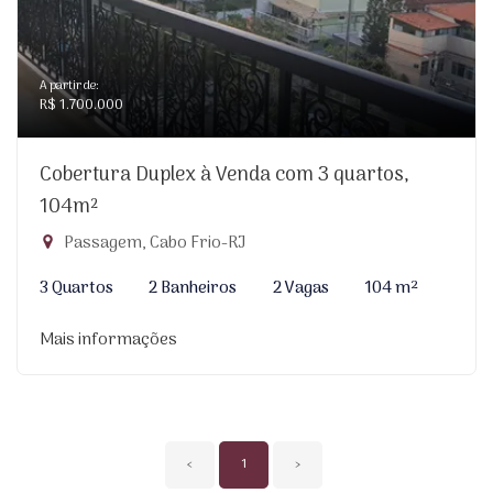
A partir de:
R$ 1.700.000
Cobertura Duplex à Venda com 3 quartos,
104m²
Passagem, Cabo Frio-RJ
3 Quartos
2 Banheiros
2 Vagas
104 m²
Mais informações
‹
1
›