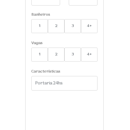
Banheiros
1
2
3
4+
Vagas
1
2
3
4+
Características