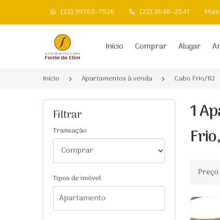
(22) 99765-7526
(22) 2648-2541
Mais
Página inicial
Início
Comprar
Alugar
An
Início
Apartamentos à venda
Cabo Frio/RJ
1 Ap
Filtrar
Frio
Transação
Ordenar
Tipos de imóvel