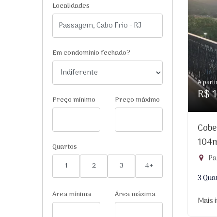
Localidades
Em condomínio fechado?
A parti
R$ 1
Preço mínimo
Preço máximo
Cobe
104
Quartos
Pa
1
2
3
4+
3 Qua
Área mínima
Área máxima
Mais 