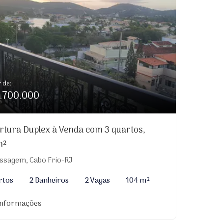
r de:
.700.000
rtura Duplex à Venda com 3 quartos,
m²
ssagem, Cabo Frio-RJ
rtos
2 Banheiros
2 Vagas
104 m²
informações