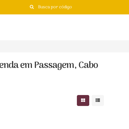
Venda em Passagem, Cabo
Mostrar resultados e
Mostrar resulta