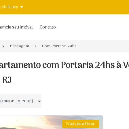
 telefones
uncie seu imóvel
Contato
Passagem
Com Portaria 24hs
artamento com Portaria 24hs à 
, RJ
 por
Pronto para Morar