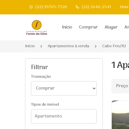
(22) 99765-7526
(22) 2648-2541
Mais
Página inicial
Início
Comprar
Alugar
An
Início
Apartamentos à venda
Cabo Frio/RJ
1 Ap
Filtrar
Transação
Ordenar
Tipos de imóvel