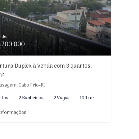
r de:
.700.000
rtura Duplex à Venda com 3 quartos,
m²
ssagem, Cabo Frio-RJ
rtos
2 Banheiros
2 Vagas
104 m²
informações