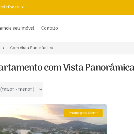
 telefones
uncie seu imóvel
Contato
Com Vista Panorâmica
artamento com Vista Panorâmica 
 por
Pronto para Morar