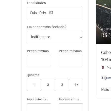
Localidades
Em condomínio fechado?
A parti
R$ 1
Preço mínimo
Preço máximo
Cobe
104
Pa
Quartos
3 Qua
1
2
3
4+
Mais 
Área mínima
Área máxima