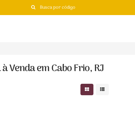
à Venda em Cabo Frio, RJ
Mostrar resultados e
Mostrar resulta