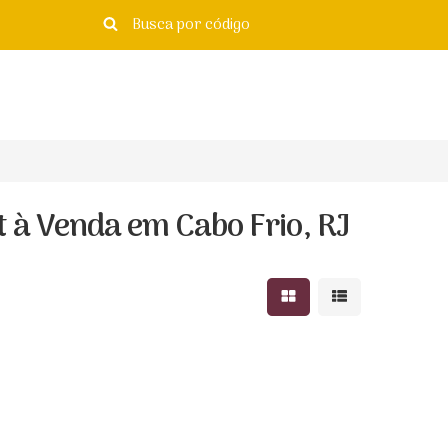
à Venda em Cabo Frio, RJ
Mostrar resultados e
Mostrar resulta