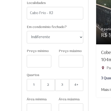
Localidades
Em condomínio fechado?
A parti
R$ 1
Preço mínimo
Preço máximo
Cobe
104
Pa
Quartos
3 Qua
1
2
3
4+
Mais 
Área mínima
Área máxima