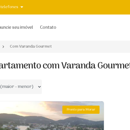
 telefones
uncie seu imóvel
Contato
Com Varanda Gourmet
artamento com Varanda Gourmet 
 por
Pronto para Morar