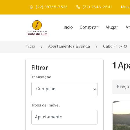
(22) 99765-7526
(22) 2648-2541
Mais
Página inicial
Início
Comprar
Alugar
An
Início
Apartamentos à venda
Cabo Frio/RJ
1 Ap
Filtrar
Transação
Ordenar
Tipos de imóvel