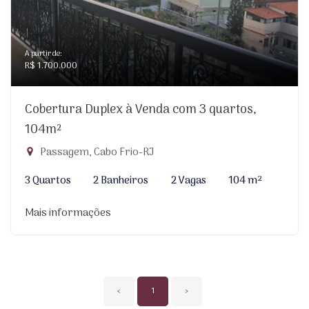
A partir de:
R$ 1.700.000
Cobertura Duplex à Venda com 3 quartos,
104m²
Passagem, Cabo Frio-RJ
3 Quartos
2 Banheiros
2 Vagas
104 m²
Mais informações
‹
1
›