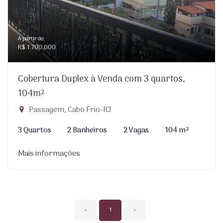
A partir de:
R$ 1.700.000
Cobertura Duplex à Venda com 3 quartos,
104m²
Passagem, Cabo Frio-RJ
3 Quartos
2 Banheiros
2 Vagas
104 m²
Mais informações
‹
1
›